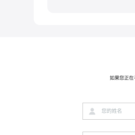
如果您正在