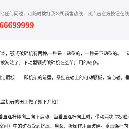
他任何问题，可随时拨打我公司销售热线，或点击右方按钮在线
-66699999
本，颚式破碎机有两种,一种是上动型的，一种是下动型的。上
在被淘汰了。下动型颚式破碎机在选矿厂用的较多。
固定颚板——即机架的前壁，悬挂在轴上的可动颚板，偏心轴，
红星机器的田工做了如下介绍：
，垂直连杆即向上向下运动，当垂直连杆向上时，带动两块肘板逐
空间）中的矿石受到挤压、劈裂、折屈作用而破碎。垂直连杆向