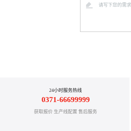
24小时服务热线
0371-66699999
获取报价 生产线配置 售后服务