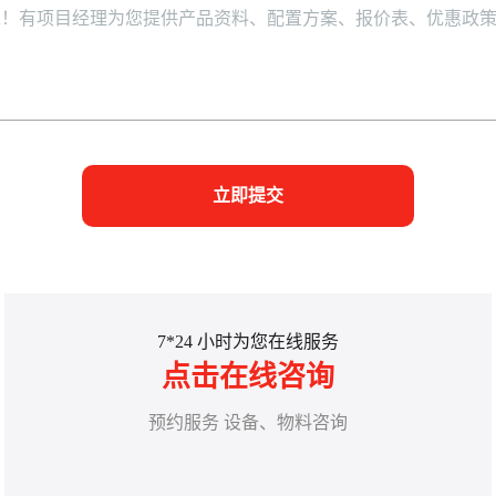
立即提交
7*24 小时为您在线服务
点击在线咨询
预约服务 设备、物料咨询