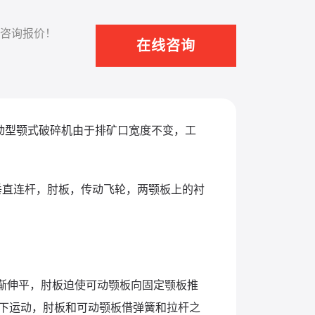
咨询报价！
在线咨询
动型颚式破碎机由于排矿口宽度不变，工
垂直连杆，肘板，传动飞轮，两颚板上的衬
渐伸平，肘板迫使可动颚板向固定颚板推
下运动，肘板和可动颚板借弹簧和拉杆之