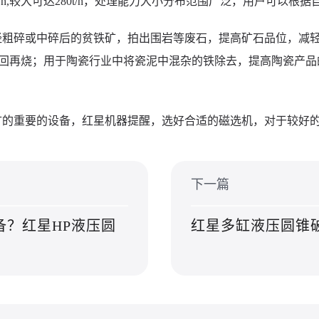
0t/h,较大可达280t/h，处理能力大小分布范围广泛，用户可以
经粗碎或中碎后的贫铁矿，拍出围岩等废石，提高矿石品位，减
回再烧；用于陶瓷行业中将瓷泥中混杂的铁除去，提高陶瓷产品
矿的重要的设备，红星机器提醒，选好合适的磁选机，对于较好
下一篇
备？红星HP液压圆
红星多缸液压圆锥