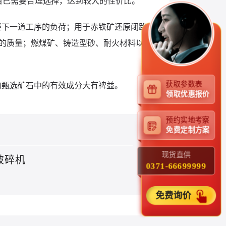
根据自己需要合理选择，达到较大的性价比。
轻下一道工序的负荷；用于赤铁矿还原闭路
的质量；燃煤矿、铸造型砂、耐火材料以
获取参数表
的甄选矿石中的有效成分大有裨益。
领取优惠报价
预约实地考察
免费定制方案
现货直供
破碎机
0371-66699999
免费询价