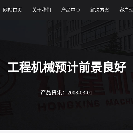
网站首页
关于我们
产品中心
解决方案
客户
工程机械预计前景良好
产品资讯：2008-03-01