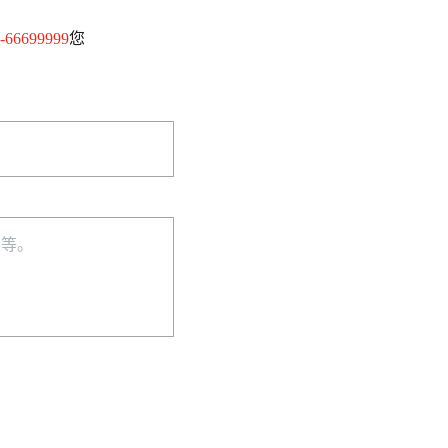
-66699999
您