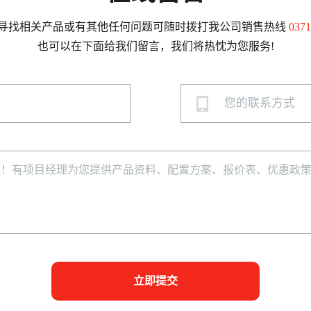
寻找相关产品或有其他任何问题可随时拨打我公司销售热线
0371
也可以在下面给我们留言，我们将热忱为您服务!
立即提交