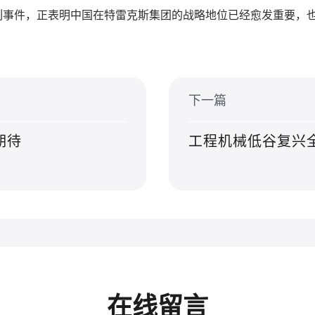
列事件，正表明中国在特雷克斯集团的战略地位已经愈发重要，
下一篇
期待
工程机械低谷复兴
在线留言