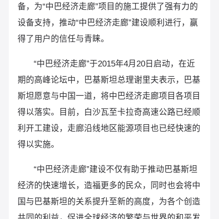
备，为“中巴经济走廊”项目的施工提供了强有力的
设备支持，推动“中巴经济走廊”建设顺利进行，赢
得了用户的信任与青睐。
“中巴经济走廊”于2015年4月20日启动，在近
期的高峰论坛中，巴基斯坦总理谢里夫表示，巴基
斯坦愿意与中国一道，将中巴经济走廊项目各项目
得以落实。目前，白沙瓦至卡拉奇高速公路已经顺
利开工建设，走廊沿线地区能源项目也已经快速的
得以实施。
“中巴经济走廊”建设不仅有助于推动巴基斯坦
经济的快速增长，造福更多的民众，同时也会将中
国与巴基斯坦的关系提升至新的高度，为各个创造
共同的利益，促进全球经济的繁荣与世界的和平发