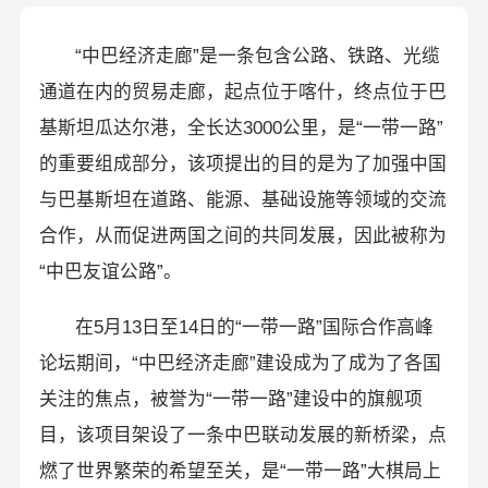
“中巴经济走廊”是一条包含公路、铁路、光缆
通道在内的贸易走廊，起点位于喀什，终点位于巴
基斯坦瓜达尔港，全长达3000公里，是“一带一路”
的重要组成部分，该项提出的目的是为了加强中国
与巴基斯坦在道路、能源、基础设施等领域的交流
合作，从而促进两国之间的共同发展，因此被称为
“中巴友谊公路”。
在5月13日至14日的“一带一路”国际合作高峰
论坛期间，“中巴经济走廊”建设成为了成为了各国
关注的焦点，被誉为“一带一路”建设中的旗舰项
目，该项目架设了一条中巴联动发展的新桥梁，点
燃了世界繁荣的希望至关，是“一带一路”大棋局上