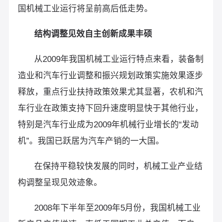
国机械工业运行将呈前高后低走势。
结构调整见效自主创新成果丰硕
从2009年我国机械工业运行特点来看，装备制
造业和汽车行业调整和振兴规划政策实施效果逐步
释放，重点行业扶持政策效果尤其显著，农机和汽
车行业在政策支持下回升速度明显快于其他行业，
特别是汽车行业成为2009年机械行业增长的“发动
机”。我国已跃居为汽车产销的一大国。
在保持平稳较快发展的同时，机械工业产业结
构调整呈现见效迹象。
2008年下半年至2009年5月份，我国机械工业