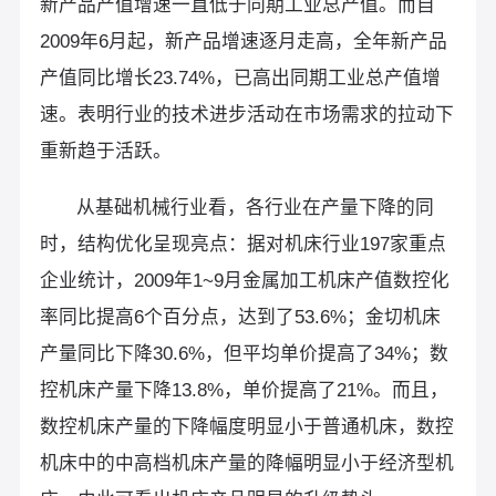
新产品产值增速一直低于同期工业总产值。而自
2009年6月起，新产品增速逐月走高，全年新产品
产值同比增长23.74%，已高出同期工业总产值增
速。表明行业的技术进步活动在市场需求的拉动下
重新趋于活跃。
从基础机械行业看，各行业在产量下降的同
时，结构优化呈现亮点：据对机床行业197家重点
企业统计，2009年1~9月金属加工机床产值数控化
率同比提高6个百分点，达到了53.6%；金切机床
产量同比下降30.6%，但平均单价提高了34%；数
控机床产量下降13.8%，单价提高了21%。而且，
数控机床产量的下降幅度明显小于普通机床，数控
机床中的中高档机床产量的降幅明显小于经济型机