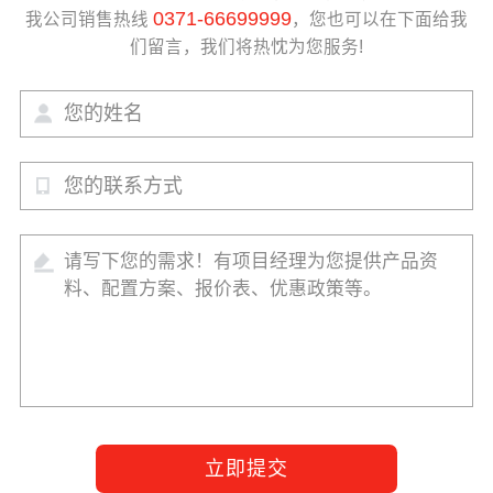
0371-66699999
我公司销售热线
，您也可以在下面给我
们留言，我们将热忱为您服务!
立即提交