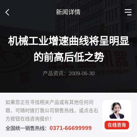
新闻详情
机械工业增速曲线将呈明显
的前高后低之势
产品资讯：2009-06-30
如果您正在寻找相关产品或有其他任何问
题，可随时拨打我公司销售热线，或点击右
方按钮在线咨询报价！
在线咨询
0371-66699999
全国统一销售热线：