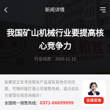
新闻详情
我国矿山机械行业要提高核
心竞争力
行业动态：2010-11-12
如果您正在寻找相关产品或有其他任何问
题，可随时拨打我公司销售热线，或点击右
方按钮在线咨询报价！
在线咨询
0371-66699999
全国统一销售热线：