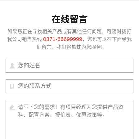
在线留言
如果您正在寻找相关产品或有其他任何问题，可随时拨打
0371-66699999
我公司销售热线
，您也可以在下面给我
们留言，我们将热忱为您服务!