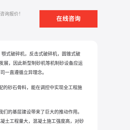
咨询报价！
在线咨询
，颚式破碎机，反击式破碎机，圆锥式破
发展，因此新型制砂机等机制砂设备应运
公司一直遵循立异理念。
配的砂石骨料，能在调控中实现全工程施
我们的基层建设带来了巨大的推动作用。
混凝土工程量大，混凝土施工强度高，对砂