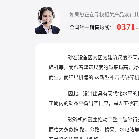
如果您正在寻找相关产品或有其
0371
全国统一销售热线：
砂石设备因为因为建筑尺度不同，
碎机等。而跟着建筑尺度的越来越高，对
而生。而红星机器的5X新型冲击式破碎
因此，设计出具有现代化水平的技
工期内的动态平衡出产供应，是人工砂石
破碎机的诞生推动了整个破碎行业
而绝大多数铁 路、公路、桥梁、水电站