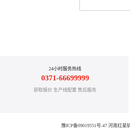
24小时服务热线
0371-66699999
获取报价 生产线配置 售后服务
豫ICP备09019551号-47
河南红星矿