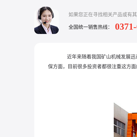
如果您正在寻找相关产品或有其
0371
全国统一销售热线：
近年来随着我国矿山机械发展迅速
保方面，目前很多投资者都很注重这方面