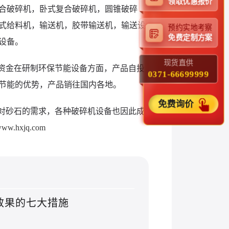
领取优惠报价
合破碎机，卧式复合破碎机，圆锥破碎
式给料机，输送机，胶带输送机，输送设
预约实地考察
免费定制方案
设备。
现货直供
资金在研制环保节能设备方面，产品自投
0371-66699999
节能的优势，产品销往国内各地。
免费询价
对砂石的需求，各种破碎机设备也因此成
/www.hxjq.com
效果的七大措施