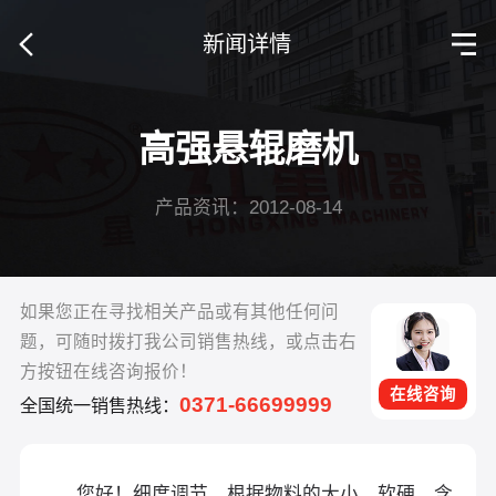
新闻详情
高强悬辊磨机
产品资讯：2012-08-14
如果您正在寻找相关产品或有其他任何问
题，可随时拨打我公司销售热线，或点击右
方按钮在线咨询报价！
在线咨询
0371-66699999
全国统一销售热线：
您好！细度调节，根据物料的大小，软硬、含