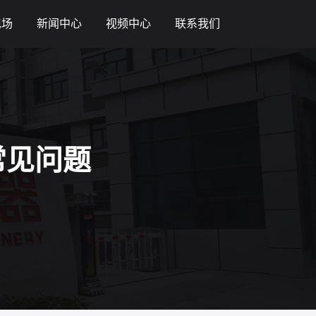
现场
新闻中心
视频中心
联系我们
常见问题