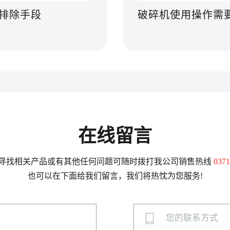
排除手段
破碎机使用操作需
在线留言
寻找相关产品或有其他任何问题可随时拨打我公司销售热线
0371
也可以在下面给我们留言，我们将热忱为您服务!