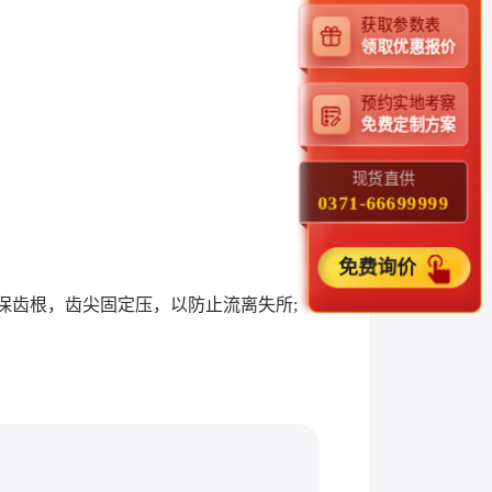
获取参数表
领取优惠报价
预约实地考察
免费定制方案
现货直供
0371-66699999
免费询价
保齿根，齿尖固定压，以防止流离失所;