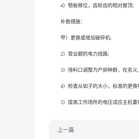
4）颚板移位，齿轮齿的相对屋顶;
补救措施：
甲）更换或增加破碎机;
2）营业额的电力线路;
3）排料口调整为产卵种群，在名义
4）检查从如子的大小，标准的更换
5）提高工作场所的电压适应主机重
上一篇