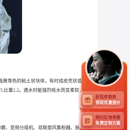
浅灰、浅黄等色的粘土状块体，有时成皮壳状或
,比重2.2。遇水时能强烈吸水而变柔软，
获取参数表
领取优惠报价
预约实地考察
免费定制方案
粉磨、变频分级机、双联旋风集粉器、脉冲