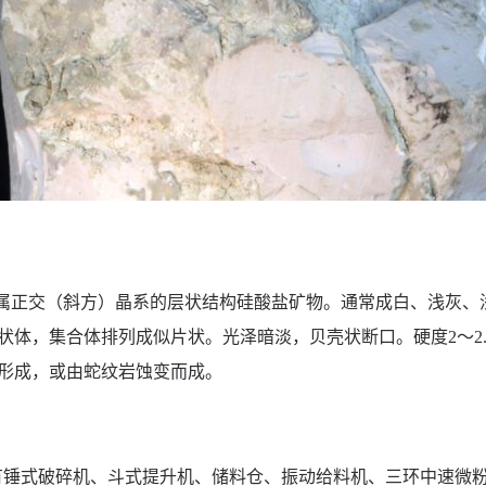
2•6H2O属正交（斜方）晶系的层状结构硅酸盐矿物。通常成白、
体，集合体排列成似片状。光泽暗淡，贝壳状断口。硬度2～2.5
形成，或由蛇纹岩蚀变而成。
有锤式破碎机、斗式提升机、储料仓、振动给料机、三环中速微