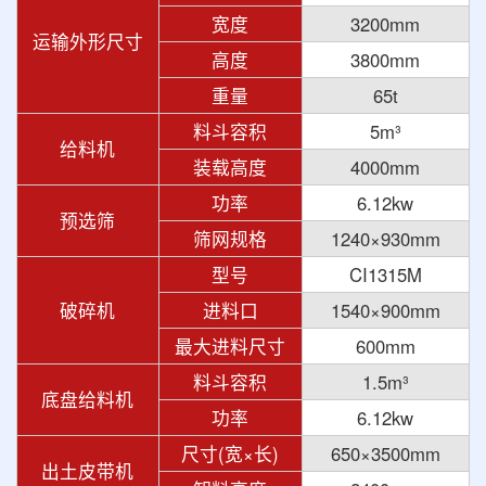
宽度
3200mm
运输外形尺寸
高度
3800mm
重量
65t
料斗容积
5m³
给料机
装载高度
4000mm
功率
6.12kw
预选筛
筛网规格
1240×930mm
型号
CI1315M
破碎机
进料口
1540×900mm
最大进料尺寸
600mm
料斗容积
1.5m³
底盘给料机
功率
6.12kw
尺寸(宽×长)
650×3500mm
出土皮带机