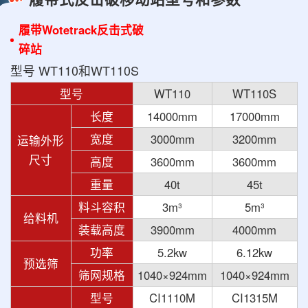
履带Wotetrack反击式破
碎站
型号 WT110和WT110S
型号
WT110
WT110S
长度
14000mm
17000mm
宽度
3000mm
3200mm
运输外形
尺寸
高度
3600mm
3600mm
重量
40t
45t
料斗容积
3m³
5m³
给料机
装载高度
3900mm
4000mm
功率
5.2kw
6.12kw
预选筛
筛网规格
1040×924mm
1040×924mm
型号
CI1110M
CI1315M