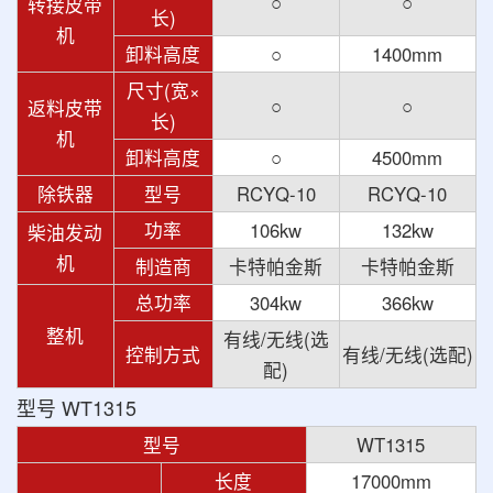
○
○
转接皮带
长)
机
卸料高度
○
1400mm
尺寸(宽×
○
○
返料皮带
长)
机
卸料高度
○
4500mm
除铁器
型号
RCYQ-10
RCYQ-10
功率
106kw
132kw
柴油发动
机
制造商
卡特帕金斯
卡特帕金斯
总功率
304kw
366kw
整机
有线/无线(选
控制方式
有线/无线(选配)
配)
型号 WT1315
型号
WT1315
长度
17000mm