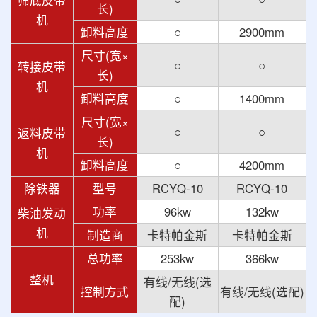
筛底皮带
长)
机
卸料高度
○
2900mm
尺寸(宽×
○
○
转接皮带
长)
机
卸料高度
○
1400mm
尺寸(宽×
○
○
返料皮带
长)
机
卸料高度
○
4200mm
除铁器
型号
RCYQ-10
RCYQ-10
功率
96kw
132kw
柴油发动
机
制造商
卡特帕金斯
卡特帕金斯
总功率
253kw
366kw
整机
有线/无线(选
控制方式
有线/无线(选配)
配)