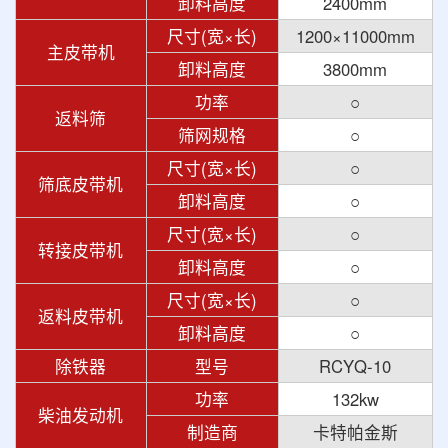
卸料高度
2400mm
尺寸(宽×长)
1200×11000mm
主皮带机
卸料高度
3800mm
功率
○
返料筛
筛网规格
○
尺寸(宽×长)
○
筛底皮带机
卸料高度
○
尺寸(宽×长)
○
转接皮带机
卸料高度
○
尺寸(宽×长)
○
返料皮带机
卸料高度
○
除铁器
型号
RCYQ-10
功率
132kw
柴油发动机
制造商
卡特帕金斯