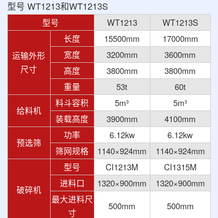
型号 WT1213和WT1213S
型号
WT1213
WT1213S
长度
15500mm
17000mm
宽度
3200mm
3600mm
运输外形
尺寸
高度
3800mm
3800mm
重量
53t
60t
料斗容积
5m³
5m³
给料机
装载高度
3900mm
4100mm
功率
6.12kw
6.12kw
预选筛
筛网规格
1140×924mm
1140×924mm
型号
CI1213M
CI1315M
进料口
1320×900mm
1320×900mm
破碎机
最大进料尺
500mm
500mm
寸