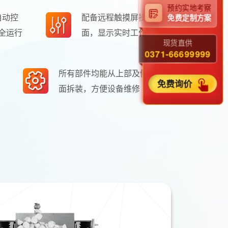
预约实地考察
自动控
配备远程触摸屏操作界
免费定制方案
全运行
面，显示实时工作状态
现货直供
0371-66699999
所有部件均能从上部及侧
免费询价
面拆装，方便设备维修