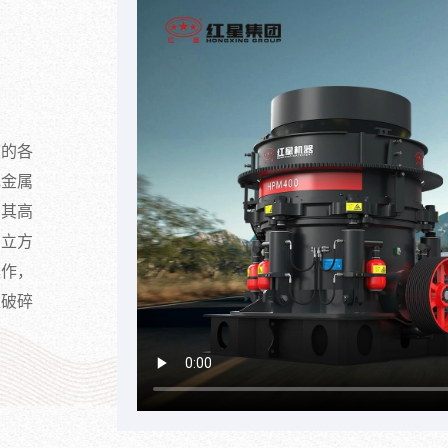
度的各
色金属
。其高
的立方
操作，
锥破碎