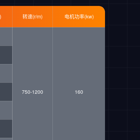
)
转速(r/m)
电机功率(kw)
750-1200
160