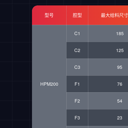
型号
腔型
最大给料尺寸(
C1
185
C2
125
C3
95
HPM200
F1
76
F2
54
F3
23