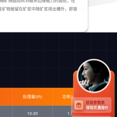
矿。精矿随圆筒转到磁系边缘磁力的弱处，在
性矿物被留在矿浆中随矿浆排出槽外，即是
)
处理量(t/h)
功率(kw)
获取参数表
领取优惠报价
10-20
1.5