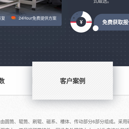
式磁选。
答复
24Hour免费提供方案
免费获取报
数
客户案例
由圆筒、辊筒、刷辊、磁系、槽体、传动部分6部分组成。采用