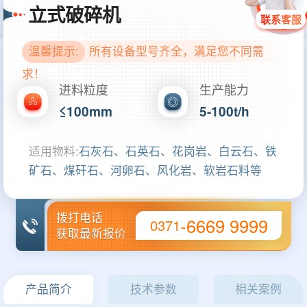
立式破碎机
联系客服
温馨提示:
所有设备型号齐全，满足您不同需
求！
进料粒度
生产能力
≤100mm
5-100t/h
适用物料:
石灰石、石英石、花岗岩、白云石、铁
矿石、煤矸石、河卵石、风化岩、软岩石料等
拨打电话
-6669 9999
0371
获取最新报价
产品简介
技术参数
相关案例