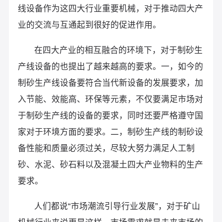
线设备作为这四大行业重要机械，对于推动四大产
业的交流与互通起到很好的促进作用。
在四大产业的相互融合的环境下，对于制砂生
产线设备的也提出了越来越高的要求。一，如今的
制砂生产线设备要符合当代新设备的发展要求，加
入节能、效能高、环保等元素，不仅要满足市场对
于制砂生产线的设备的要求，同时还要严格遵守国
家对于环境方面的要求。二，制砂生产线的制砂设
备性能和质量必须过关，尽较大努力满足人工制
砂、水泥、砂石料以及混凝土四大产业物料的生产
要求。
人们都说“市场潮流引导行业发展”，对于矿山