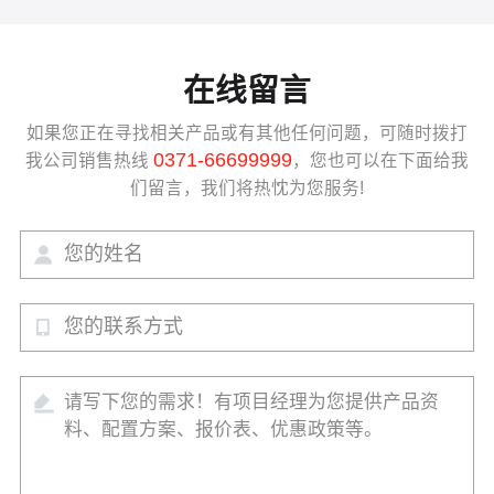
在线留言
如果您正在寻找相关产品或有其他任何问题，可随时拨打
0371-66699999
我公司销售热线
，您也可以在下面给我
们留言，我们将热忱为您服务!