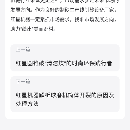
机械行业来说更是这样，市场需求就是未来市场的
发展方向。作为良好的制砂生产线制砂设备厂家，
红星机器一定紧抓市场需求，找准市场发展方向，
助力“绘出”美丽乡村。
上一篇
红星圆锥破“清洁煤”的时尚环保践行者
下一篇
红星机器解析球磨机筒体开裂的原因及
处理方法