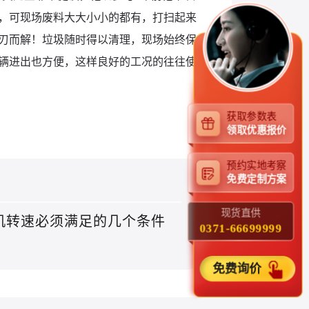
，可现场废料大大小小的都有，打扫起来
刃而解！垃圾随时得以清理，现场始终保
辆进出也方便，这样良好的工况的往往使
获取参数表
领取优惠报价
预约实地考察
免费定制方案
现货直供
机转速必须满足的几个条件
0371-66699999
免费询价