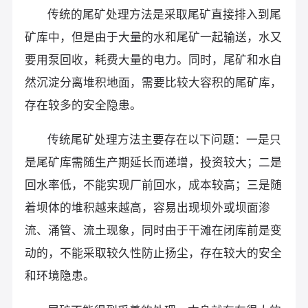
传统的尾矿处理方法是采取尾矿直接排入到尾
矿库中，但是由于大量的水和尾矿一起输送，水又
要用泵回收，耗费大量的电力。同时，尾矿和水自
然沉淀分离堆积地面，需要比较大容积的尾矿库，
存在较多的安全隐患。
传统尾矿处理方法主要存在以下问题：一是只
是尾矿库需随生产期延长而递增，投资较大；二是
回水率低，不能实现厂前回水，成本较高；三是随
着坝体的堆积越来越高，容易出现坝外或坝面渗
流、涌管、流土现象，同时由于干滩在闭库前是变
动的，不能采取较久性防止扬尘，存在较大的安全
和环境隐患。