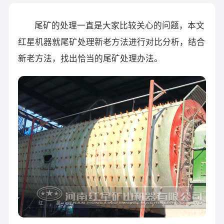
尾矿的处理一直是大家比较关心的问题，本文
红星机器就尾矿处理新老方法进行对比分析，结合
新老方法，找出恰当的尾矿处理办法。