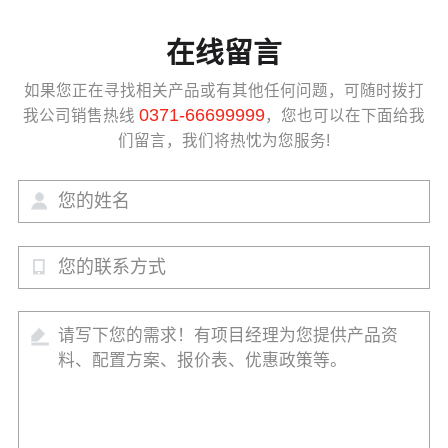
在线留言
如果您正在寻找相关产品或有其他任何问题，可随时拨打
0371-66699999
我公司销售热线
，您也可以在下面给我
们留言，我们将热忱为您服务!