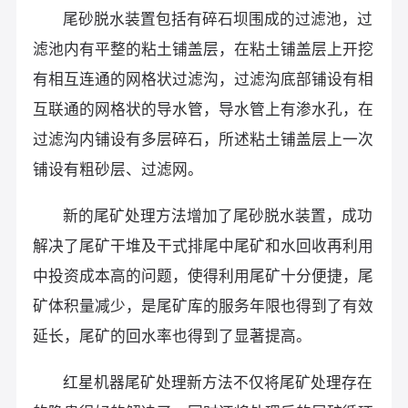
尾砂脱水装置包括有碎石坝围成的过滤池，过
滤池内有平整的粘土铺盖层，在粘土铺盖层上开挖
有相互连通的网格状过滤沟，过滤沟底部铺设有相
互联通的网格状的导水管，导水管上有渗水孔，在
过滤沟内铺设有多层碎石，所述粘土铺盖层上一次
铺设有粗砂层、过滤网。
新的尾矿处理方法增加了尾砂脱水装置，成功
解决了尾矿干堆及干式排尾中尾矿和水回收再利用
中投资成本高的问题，使得利用尾矿十分便捷，尾
矿体积量减少，是尾矿库的服务年限也得到了有效
延长，尾矿的回水率也得到了显著提高。
红星机器尾矿处理新方法不仅将尾矿处理存在