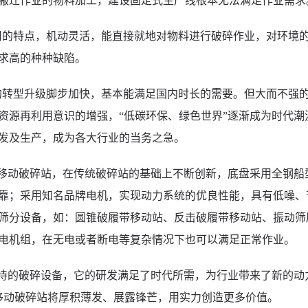
搬迁作业的物料加工，建设固定式生产线根本无法满足作业需求
用的特点，机动灵活，能直接就地对物料进行破碎作业，对环境
求高的种种缺陷。
的转型升级脚步加快，基本能满足国内时长的需要。但大而不强
资源再利用意识的增强，“低碳环保、绿色世界”逐渐成为时代潮
发及生产，成为各大行业的当务之急。
式移动破碎站，在传统破碎站的基础上不断创新，底盘采用全钢船
靠；采用知名品牌电机，实现动力系统的优良性能，具有低噪、
筛分设备，如：圆锥破履带移动站、反击破履带移动站、振动筛
电机组，在无电或者断电等复杂情况下也可以满足正常作业。
期待的破碎设备，它的研发满足了时代所需，为行业带来了新的动
移动破碎站将厚积薄发、展露锋芒，用实力创造更多价值。