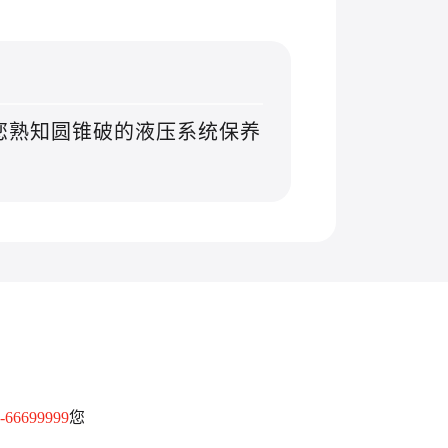
您熟知圆锥破的液压系统保养
-66699999
您