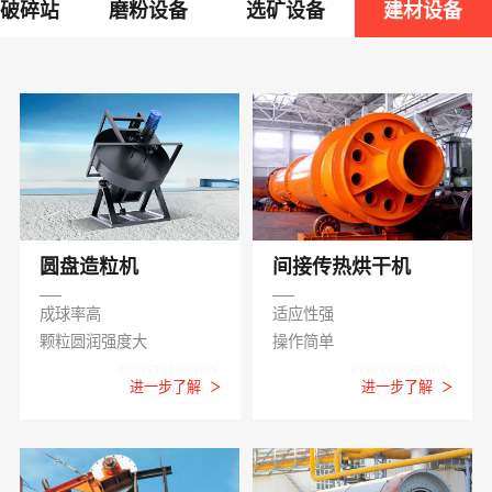
动破碎站
磨粉设备
选矿设备
建材设备
圆盘造粒机
间接传热烘干机
成球率高
适应性强
颗粒圆润强度大
操作简单
CONSTRUCTION
CONSTRUCTION
进一步了解
进一步了解
EQUIPMENT
EQUIPMENT